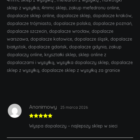
4mmc sklep z wysyłką , mefedron z wysyłką , narkotyki
sklep z wysyłka, 4mmc sklep, zakup mefedronu online,
dopalacze sklep online, dopalacze sklep, dopalacze kraków,
dopalacze trójmiasto, dopalacze polska, dopalacze poznań,
dopalacze szczecin, dopalacze wrocław, dopalacze
warszawa, dopalacze katowice, dopalacze śląsk, dopalacze
białystok, dopalacze gdańsk, dopalacze gdynia, zakup
dopalaczy online, kryształki sklep, sklep online z
dopalaczami i wysyłką, wysyłka dopalaczy sklep, dopalacze
sklep z wysyłką, dopalacze sklep z wysyłką za granice
Anonimowy
25 marca 2026
Rated
5
out
Wyspa dopalaczy – najlepszy sklep w sieci
of 5