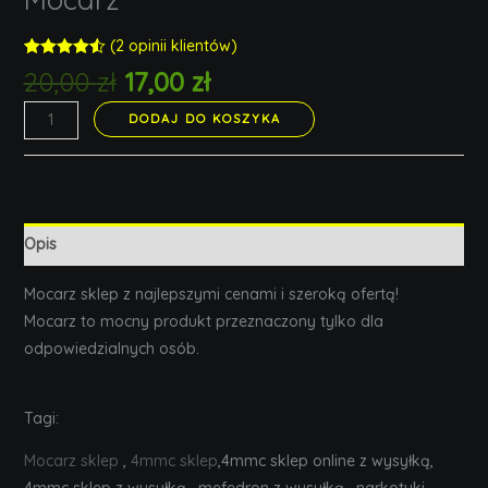
(
2
opinii klientów)
Rated
2
4.50
20,00
zł
17,00
zł
out of 5
based on
customer
DODAJ DO KOSZYKA
ratings
Opis
Mocarz sklep z najlepszymi cenami i szeroką ofertą!
Mocarz to mocny produkt przeznaczony tylko dla
odpowiedzialnych osób.
Tagi:
Mocarz sklep
,
4mmc sklep
,4mmc sklep online z wysyłką,