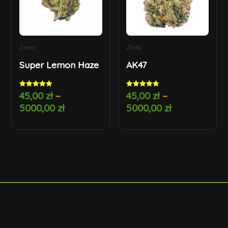
Zioła
Zioła
Super Lemon Haze
AK47
45,00
zł
–
45,00
zł
–
Rated
Rated
5.00
4.83
5000,00
zł
5000,00
zł
out of 5
out of 5