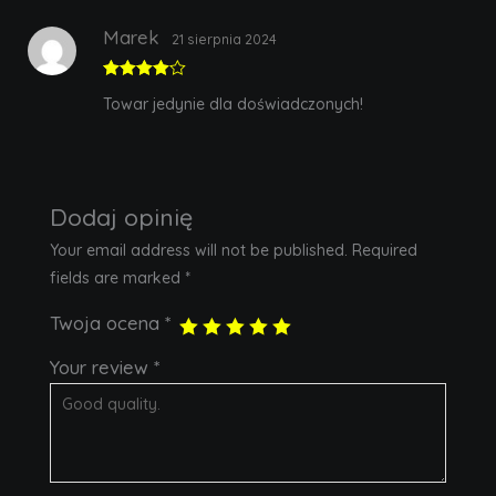
Marek
21 sierpnia 2024
Rated
4
Towar jedynie dla doświadczonych!
out of 5
Dodaj opinię
Your email address will not be published.
Required
fields are marked
*
Twoja ocena
*
Your review
*