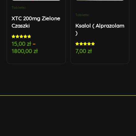
Tabletki
Tabletki
XTC 200mg Zielone
Czaszki
Ksalol ( Alprazolam
)
15,00
zł
–
Rated
4.85
1800,00
zł
7,00
zł
out of 5
Rated
5.00
out of 5