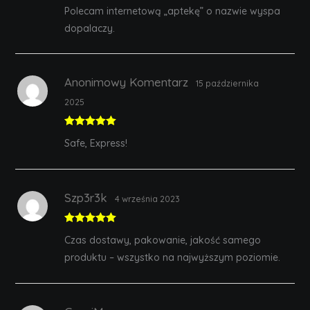
Rated
5
out
Polecam internetową „aptekę” o nazwie wyspa
of 5
dopalaczy.
Anonimowy Komentarz
15 października
2025
Rated
5
out
Safe, Express!
of 5
Szp3r3k
4 września 2023
Rated
5
out
Czas dostawy, pakowanie, jakość samego
of 5
produktu – wszystko na najwyższym poziomie.