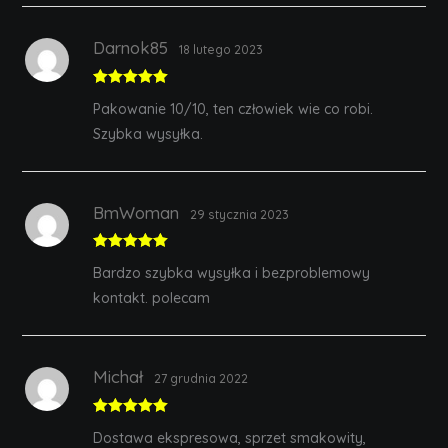
Darnok85
18 lutego 2023
Rated
5
out
Pakowanie 10/10, ten człowiek wie co robi.
of 5
Szybka wysyłka.
BmWoman
29 stycznia 2023
Rated
5
out
Bardzo szybka wysyłka i bezproblemowy
of 5
kontakt. polecam
Michał
27 grudnia 2022
Rated
5
out
Dostawa ekspresowa, sprzet smakowity,
of 5