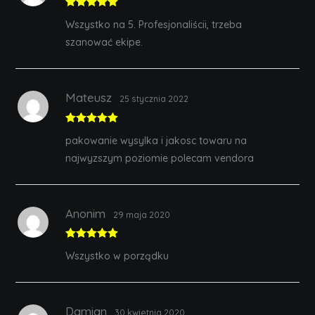
Rated
5
out
Wszystko na 5. Profesjonaliścii, trzeba
of 5
szanować ekipe.
Mateusz
25 stycznia 2022
Rated
5
out
pakowanie wysylka i jakosc towaru na
of 5
najwyzszym poziomie polecam vendora
Anonim
29 maja 2020
Rated
5
out
Wszystko w porządku
of 5
Damian
30 kwietnia 2020