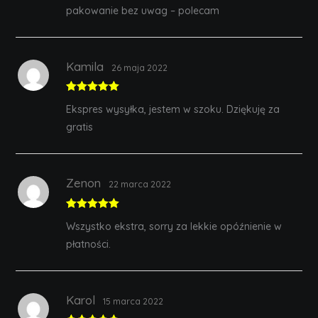
pakowanie bez uwag – polecam
Kamila
26 maja 2022
Rated
5
out
Ekspres wysyłka, jestem w szoku. Dziękuję za
of 5
gratis
Zenon
22 marca 2022
Rated
5
out
Wszystko ekstra, sorry za lekkie opóźnienie w
of 5
płatności.
Karol
15 marca 2022