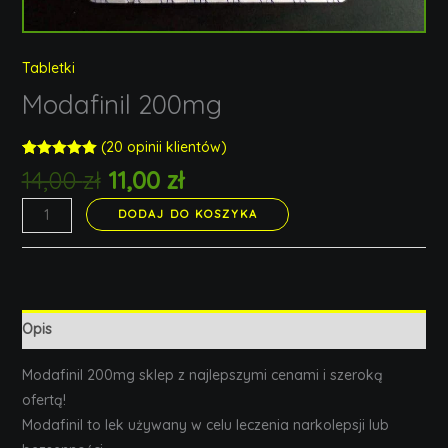
Tabletki
Modafinil 200mg
(
20
opinii klientów)
Rated
20
5.00
14,00
zł
11,00
zł
out of 5
based on
customer
DODAJ DO KOSZYKA
ratings
Opis
Modafinil 200mg sklep z najlepszymi cenami i szeroką
ofertą!
Modafinil to lek używany w celu leczenia narkolepsji lub