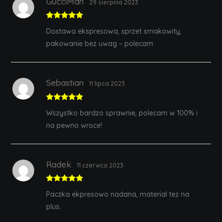
GucciMan
29 sierpnia 2023
Rated
5
out
Dostawa ekspresowa, sprzet smakowity,
of 5
pakowanie bez uwag – polecam
Sebastian
11 lipca 2023
Rated
5
out
Wszystko bardzo sprawnie, polecam w 100% i
of 5
na pewno wroce!
Radek
11 czerwca 2023
Rated
5
out
Paczka ekpresowo nadana, material też na
of 5
plus.