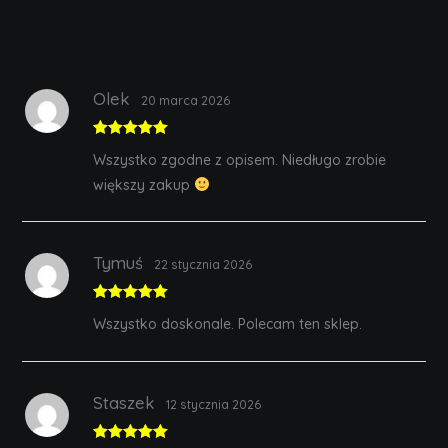
Olek
20 marca 2026
Rated
5
out
Wszystko zgodne z opisem. Niedługo zrobie
of 5
większy zakup
Tymuś
22 stycznia 2026
Rated
5
out
Wszystko doskonale. Polecam ten sklep.
of 5
Staszek
12 stycznia 2026